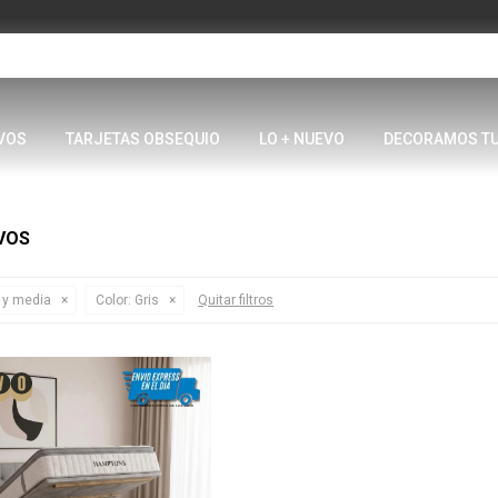
VOS
TARJETAS OBSEQUIO
LO + NUEVO
DECORAMOS T
VOS
 y media
Color:
Gris
Quitar filtros