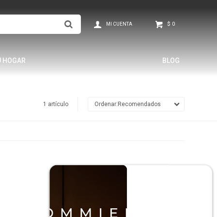
$
0
U HOGAR
BLOG
1 artículo
Recomendados