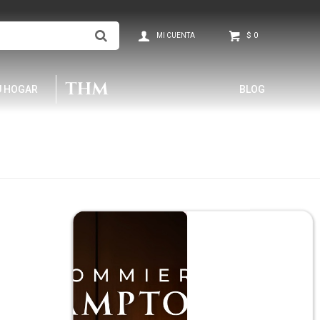
$
0
U HOGAR
BLOG