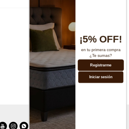
¡5% OFF!
en tu primera compra
¿Te sumas?
Registrarme
Iniciar sesión


