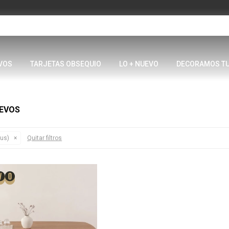
VOS
TARJETAS OBSEQUIO
LO + NUEVO
DECORAMOS T
UEVOS
us)
Quitar filtros