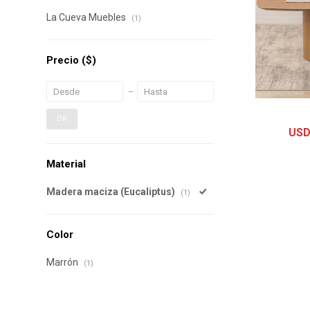
La Cueva Muebles
(1)
Precio
($)
OK
US
Material
Madera maciza (Eucaliptus)
(1)
Color
Marrón
(1)