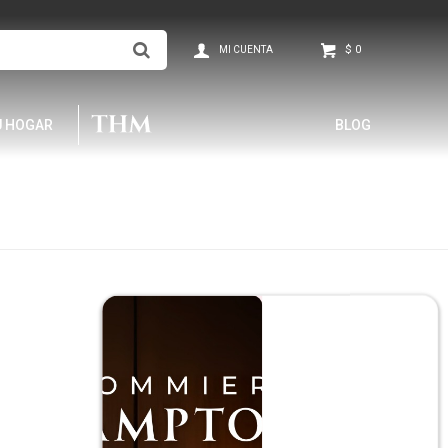
$
0
U HOGAR
BLOG