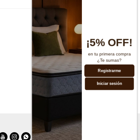
¡5% OFF!
en tu primera compra
¿Te sumas?
Registrarme
Iniciar sesión


