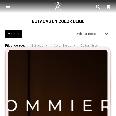

BUTACAS EN COLOR BEIGE
Recomendados
Filtrando por:
Butacas
Color:
Beige
Quitar filtros
Promo 2 Butaca Piet
Promo 2 Butacas Olten -