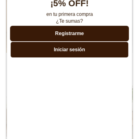
¡5% OFF!
en tu primera compra
¿Te sumas?
Registrarme
Iniciar sesión
Butaca de bar Vienesa
Butaca Nordica Zen
$
6.990
$
11.990
$
13.990
$
39.990