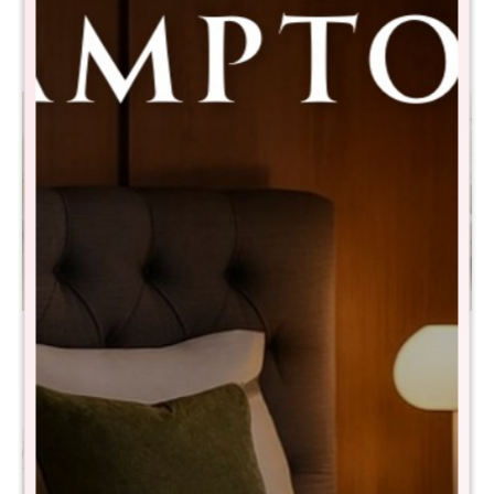
Beige
$
17.890
$
35.990
$
17.890
$
51.990
Butaca Elizabeth
Butaca Bailey
$
12.490
$
8.990
$
32.790
$
17.990