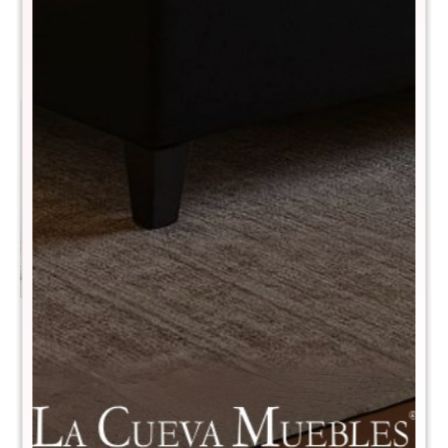
Butaca Praga
Butaca Eik
$
10.790
$
15.990
$
35.990
$
31.990
Butaca Olten - Beige
Butaca Karu
$
10.990
$
11.990
$
25.990
$
29.990