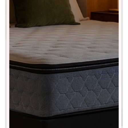
Butaca Luis XV Isabela
Butaca Brooklin
$
10.990
$
12.990
$
17.990
$
25.990