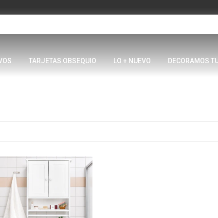
VOS
TARJETAS OBSEQUIO
LO + NUEVO
DECORAMOS T